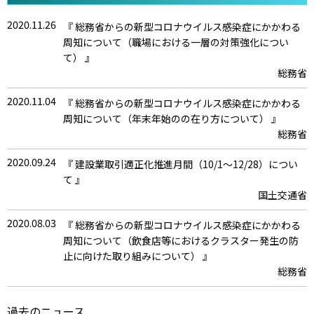
情報通信エンジニアリング協会
2020.11.26
『 総務省からの新型コロナウイルス感染症にかかわる
周知について（職場における一層の対策強化につい
2020.06.08
『 2019年度事業報告 』
て） 』
情報通信エンジニアリング協会
総務省
2020.06.08
『 2020年度事業計画 』
2020.11.04
『 総務省からの新型コロナウイルス感染症にかかわる
情報通信エンジニアリング協会
周知について（年末年始のの在り方について） 』
2020.04.28
総務省
『 機関誌「Raisers」5月号発行 』
Raisers編集企画会議事務局
2020.09.24
『 建設業取引適正化推進月間（10/1～12/28）につい
2020.04.20
て 』
『 機関誌「Raisers」印刷配送の一時中止について 』
国土交通省
Raisers編集企画会議事務局
2020.08.03
2020.04.09
『 総務省からの新型コロナウイルス感染症にかかわる
『 2020年度5月以降の協会計画研修等について 』
周知について（飲食店等におけるクラスター発生の防
研修部
止に向けた取り組みについて） 』
2020.03.18
総務省
『 2020年度4月期協会計画研修等の扱いについて 』
研修部
2020.06.23
『 新型コロナウイルス接触確認アプリ（COCOA）の活
過去のニュース