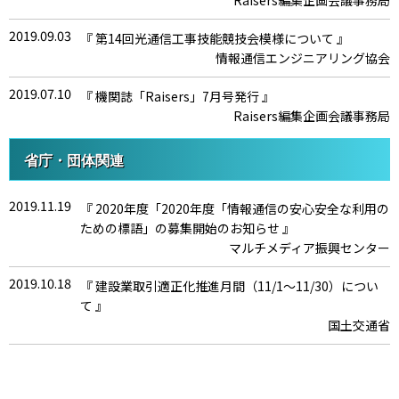
Raisers編集企画会議事務局
2019.09.03
『 第14回光通信工事技能競技会模様について 』
情報通信エンジニアリング協会
2019.07.10
『 機関誌「Raisers」7月号発行 』
Raisers編集企画会議事務局
2019.07.02
『 無料公開講座実施模様について 』
省庁・団体関連
研修部
2019.11.19
『 2020年度「2020年度「情報通信の安心安全な利用の
2019.06.21
『 平成30年度事業報告 』
ための標語」の募集開始のお知らせ 』
情報通信エンジニアリング協会
マルチメディア振興センター
2019.06.21
『 2019年度事業計画 』
2019.10.18
『 建設業取引適正化推進月間（11/1～11/30）につい
情報通信エンジニアリング協会
て 』
2019.06.06
国土交通省
『 協会役員の変更について 』
情報通信エンジニアリング協会
2019.05.14
『 国際連携推進室が設立されました 』