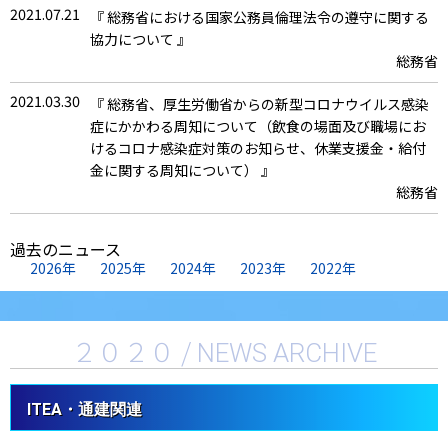
2021.07.21
『 総務省における国家公務員倫理法令の遵守に関する
2021.03.11
協力について 』
『 機関誌「Raisers」3月号発行 』
総務省
Raisers編集企画会議事務局
2021.03.30
2021.01.14
『 総務省、厚生労働省からの新型コロナウイルス感染
『 機関誌「Raisers」1月号発行 』
症にかかわる周知について（飲食の場面及び職場にお
Raisers編集企画会議事務局
けるコロナ感染症対策のお知らせ、休業支援金・給付
金に関する周知について） 』
総務省
2021.01.12
『 総務省からの新型コロナウイルス感染症にかかわる
過去のニュース
周知について（緊急事態宣言発出による協力依頼） 』
2026年
2025年
2024年
2023年
2022年
総務省
２０２０ /
NEWS ARCHIVE
ITEA・通建関連