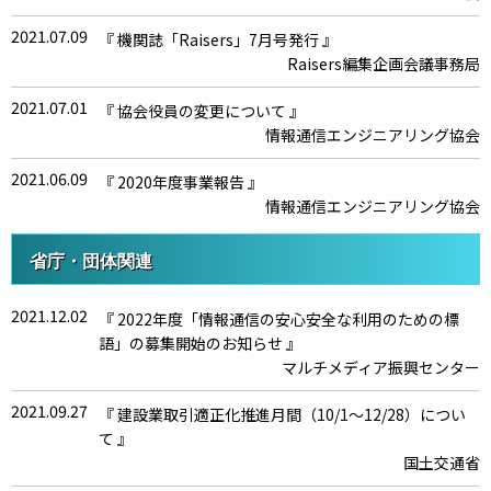
2021.07.09
『 機関誌「Raisers」7月号発行 』
Raisers編集企画会議事務局
2021.07.01
『 協会役員の変更について 』
情報通信エンジニアリング協会
2021.06.09
『 2020年度事業報告 』
情報通信エンジニアリング協会
2021.06.09
『 2021年度事業計画 』
省庁・団体関連
情報通信エンジニアリング協会
2021.12.02
『 2022年度「情報通信の安心安全な利用のための標
2021.06.08
『 加賀谷新会長のご挨拶 』
語」の募集開始のお知らせ 』
情報通信エンジニアリング協会
マルチメディア振興センター
2021.06.08
『 協会役員の変更について 』
2021.09.27
『 建設業取引適正化推進月間（10/1～12/28）につい
情報通信エンジニアリング協会
て 』
2021.05.12
国土交通省
『 機関誌「Raisers」5月号発行 』
Raisers編集企画会議事務局