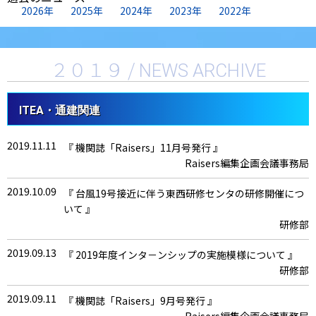
2020.03.10
用について 』
『 機関誌「Raisers」3月号発行 』
2026年
2025年
2024年
2023年
2022年
厚生労働省
Raisers編集企画会議事務局
2020.04.24
2020.0115
『 総務省からの新型コロナウイルス感染症にかかわる
『 機関誌「Raisers」1月号発行 』
２０１９ /
周知について 』
Raisers編集企画会議事務局
NEWS ARCHIVE
総務省
2020.04.14
『 総務省からの新型コロナウイルス感染症にかかわる
ITEA・通建関連
要請について 』
総務省
2019.11.11
『 機関誌「Raisers」11月号発行 』
Raisers編集企画会議事務局
2020.03.30
『 新型コロナウイルス拡大防止にご協力をおねがいし
ます 』
2019.10.09
『 台風19号接近に伴う東西研修センタの研修開催につ
厚生労働省
いて 』
研修部
2019.09.13
『 2019年度インタ－ンシップの実施模様について 』
研修部
2019.09.11
『 機関誌「Raisers」9月号発行 』