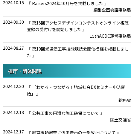
2024.10.15
『 Raisers2024年10月号を掲載しました 』
編集企画会議事務局
2024.09.30
『 第15回アクセスデザインコンテストオンライン視聴
登録の受付けを開始しました 』
15thACDC運営事務局
2024.08.27
『 第19回光通信工事技能競技会開催模様を掲載しまし
た 』
19th光通信工事技能競技会事務局
省庁・団体関連
2024.07.12
『 Raisers2024年7月号を掲載しました 』
編集企画会議事務局
2024.12.20
『 「わかる・つながる！地域社会DXセミナー申込開
2024.06.28
始」 』
『 未来発信プロジェクトからのお知らせ 』新たな動画
総務省
をリリースしました
未来発信プロジェクト事務局
2024.12.18
『 公共工事の円滑な施工確保について 』
2024.06.03
国土交通省
『 第19回光通信工事技能競技会 』来場・オンライン視
聴事前登録を開始しました！！
2024.12.17
『 経営事項審査に係る告示の一部改正について 』
第19回光通信工事技能競技会運営事務局